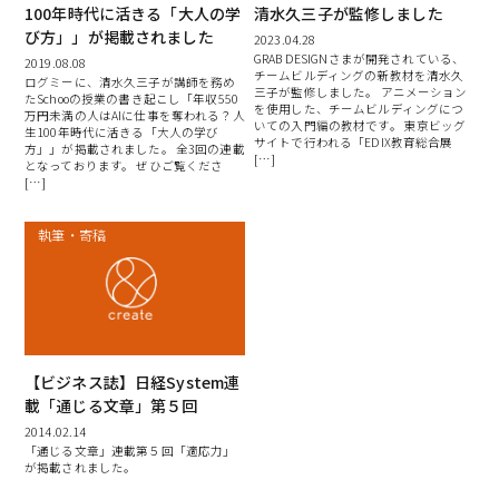
100年時代に活きる「大人の学
清水久三子が監修しました
び方」」が掲載されました
2023.04.28
GRAB DESIGNさまが開発されている、
2019.08.08
チームビルディングの新教材を清水久
ログミーに、清水久三子が講師を務め
三子が監修しました。 アニメーション
たSchooの授業の書き起こし「年収550
を使用した、チームビルディングにつ
万円未満の人はAIに仕事を奪われる？人
いての入門編の教材です。 東京ビッグ
生100年時代に活きる「大人の学び
サイトで行われる「EDIX教育総合展
方」」が掲載されました。 全3回の連載
[…]
となっております。 ぜひご覧くださ
[…]
執筆・寄稿
【ビジネス誌】日経System連
載「通じる文章」第５回
2014.02.14
「通じる文章」連載第５回「適応力」
が掲載されました。