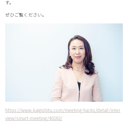
す。
ぜひご覧ください。
https://www.kaigishitu.com/meeting-hacks/detail/inter
view/smart-meeting/40163/