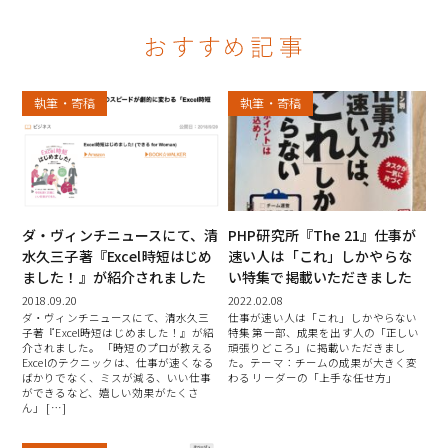
執筆・寄稿
執筆・寄稿
ダ・ヴィンチニュースにて、清
PHP研究所『The 21』仕事が
水久三子著『Excel時短はじめ
速い人は「これ」しかやらな
ました！』が紹介されました
い特集で掲載いただきました
2018.09.20
2022.02.08
ダ・ヴィンチニュースにて、清水久三
仕事が速い人は「これ」しかやらない
子著『Excel時短はじめました！』が紹
特集 第一部、成果を出す人の「正しい
介されました。 「時短のプロが教える
頑張りどころ」に掲載いただきまし
Excelのテクニックは、仕事が速くなる
た。テーマ：チームの成果が大きく変
ばかりでなく、ミスが減る、いい仕事
わる リーダーの「上手な任せ方」
ができるなど、嬉しい効果がたくさ
ん」 […]