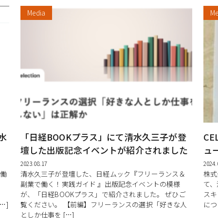
Media
Me
清水
「日経BOOKプラス」にて清水久三子が登
CE
壇した出版記念イベントが紹介されました
ュ
2023.08.17
2024.
「働
清水久三子が登壇した、日経ムック『フリーランス＆
株式会
副業で働く！実践ガイド 』出版記念イベントの模様
て、
。
が、「日経BOOKプラス」で紹介されました。 ぜひご
スキ
…]
覧ください。 【前編】フリーランスの選択「好きな人
につ
としか仕事を […]