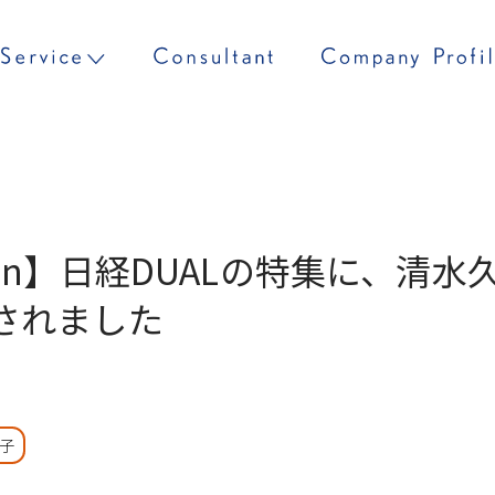
an】日経DUALの特集に、清
されました
子