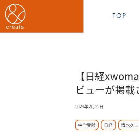
【日経xwom
ビューが掲載
2024年2月22日
中学受験
日経
清水久三