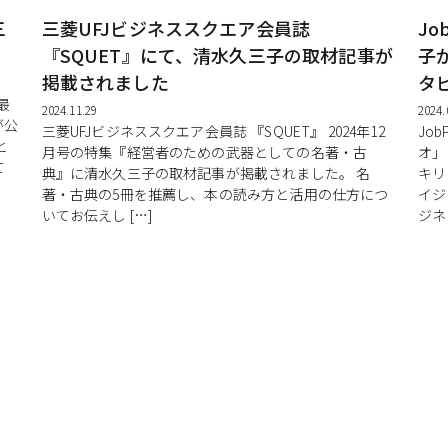
三
三菱UFJビジネススクエア会員誌
J
『SQUET』にて、清水久三子の取材記事が
子
掲載されました
タ
最
2024.11.29
2024.
が公
三菱UFJビジネススクエア会員誌 『SQUET』 2024年12
Jo
と
月号の特集『経営者のための武器としての名著・古
オ」
て
典』に清水久三子の取材記事が掲載されました。 名
キリ
著・古典の5冊を推薦し、本の読み方と活用の仕方につ
イジ
いてお伝えし […]
ジネ