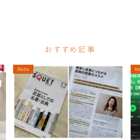
Media
Me