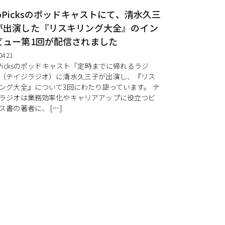
obPicksのポッドキャストにて、清水久三
が出演した『リスキリング大全』のイン
ビュー第1回が配信されました
04.21
bPicksのポッドキャスト「定時までに帰れるラジ
（テイジラジオ）に清水久三子が出演し、『リス
ング大全』について3回にわたり語っています。 テ
ラジオは業務効率化やキャリアアップに役立つビ
ス書の著者に、 […]