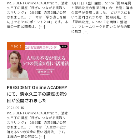
PRESIDENT Online ACADEMYにて、清水
3月13日（金）開催、Schoo「問題発見
久三子の講座「稼ぎにつながる実践リ
と課題設定の型 第1回」の生放送に清水
スキリング」（全9回）の第2回が公開
久三子が登壇しました。 ビジネスにお
されました。 テーマは「学び直しを成
いて混同されがちな「問題発見」と
功させる3つのポイントとは」です。 本
「課題設定」についてを明確に整理
編の一部公開版は、 […]
し、フレームワークを用いながら的確
に見立 […]
Media
PRESIDENT Online ACADEMY
にて、清水久三子の講座の第9
回が公開されました
2024.09.16
PRESIDENT Online ACADEMYにて、清水
久三子の講座「稼ぎにつながる実践リ
スキリング」（全9回）の第9回が公開
されました。 テーマは「人生の不安が
消える5つの資産の賢い活用法」です。
本編の一部公開版は […]