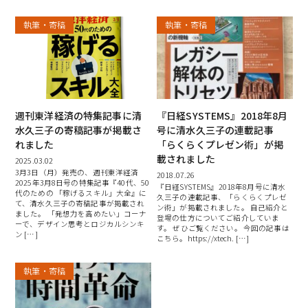
執筆・寄稿
執筆・寄稿
週刊東洋経済の特集記事に清
『日経SYSTEMS』2018年8月
水久三子の寄稿記事が掲載さ
号に清水久三子の連載記事
れました
「らくらくプレゼン術」が掲
載されました
2025.03.02
3月3日（月）発売の、週刊東洋経済
2018.07.26
2025年3月8日号の特集記事『40代、50
『日経SYSTEMS』2018年8月号に清水
代のための 「稼げるスキル」大全』に
久三子の連載記事、「らくらくプレゼ
て、清水久三子の寄稿記事が掲載され
ン術」が掲載されました。 自己紹介と
ました。 「発想力を高めたい」コーナ
登場の仕方についてご紹介していま
ーで、デザイン思考とロジカルシンキ
す。 ぜひご覧ください。 今回の記事は
ン […]
こちら。https://xtech. […]
執筆・寄稿