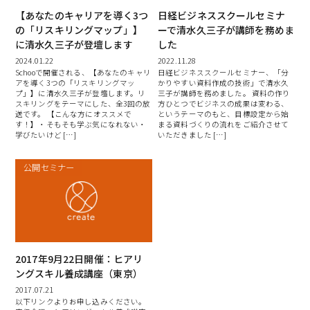
【あなたのキャリアを導く3つ
日経ビジネススクールセミナ
の「リスキリングマップ」】
ーで清水久三子が講師を務めま
に清水久三子が登壇します
した
2024.01.22
2022.11.28
Schooで開催される、【あなたのキャリ
日経ビジネススクールセミナー、「分
アを導く3つの「リスキリングマッ
かりやすい資料作成の技術」で清水久
プ」】に清水久三子が登壇します。リ
三子が講師を務めました。 資料の作り
スキリングをテーマにした、全3回の放
方ひとつでビジネスの成果は変わる、
送です。 【こんな方にオススメで
というテーマのもと、目標設定から始
す！】・そもそも学ぶ気になれない・
まる資料づくりの流れをご紹介させて
学びたいけど […]
いただきました […]
公開セミナー
2017年9月22日開催：ヒアリ
ングスキル養成講座（東京）
2017.07.21
以下リンクよりお申し込みください。