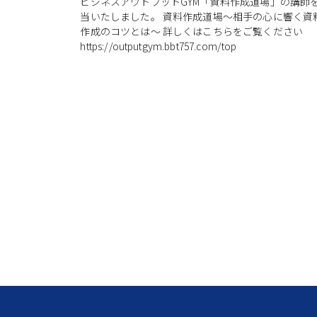
ビジネスアウトプットGYM「資料作成道場」の講師
当いたしました。 資料作成道場〜相手の心に響く資
作成のコツとは〜 詳しくはこちらをご覧ください
https://outputgym.bbt757.com/top