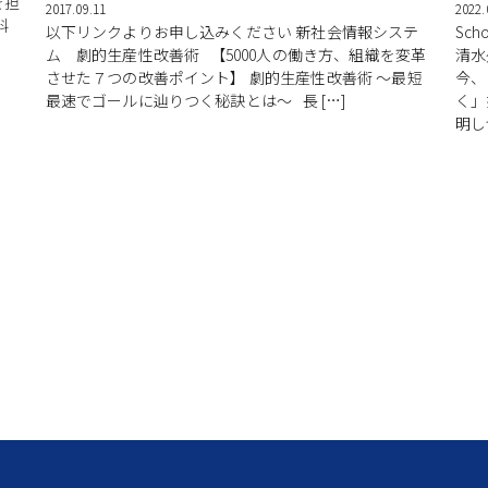
を担
2017.09.11
2022.
料
以下リンクよりお申し込みください 新社会情報システ
Sc
ム 劇的生産性改善術 【5000人の働き方、組織を変革
清水
させた７つの改善ポイント】 劇的生産性改善術 ～最短
今、
最速でゴールに辿りつく秘訣とは～ 長 […]
く」
明し