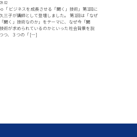
09.02
hoo「 ビジネスを成長させる「聞く」技術」第1回に
久三子が講師として登壇しました。 第1回は「なぜ
「聞く」技術なのか」をテーマに、なぜ今「聞
技術が求められているのかといった社会背景を説
つつ、３つの「 […]