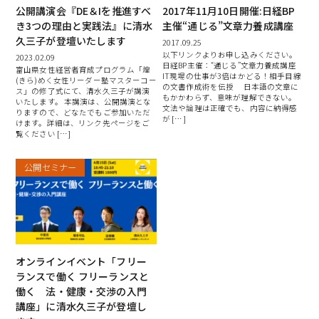
公開講演会『DE＆Iを推進すべ
2017年11月10日開催:日経BP
き3つの理由と実践法』に清水
主催“通じる”文章力養成講座
久三子が登壇いたします
2017.09.25
以下リンクよりお申し込みください。
2023.02.09
日経BP主催：“通じる”文章力養成講座
富山県女性経営者育成プログラム「煌
IT現場の仕事が3倍はかどる！相手目線
(きら)めく女性リーダー塾マスターコー
の文書作成術を伝授 日本語の文章に
ス」の修了式にて、清水久三子が講演
もかかわらず、意味が理解できない。
いたします。 本講演は、公開講演とな
文法や論理は正確でも、内容に納得感
りますので、どなたでもご参加いただ
が […]
けます。詳細は、リンク先ページをご
覧ください […]
公開セミナー
オンラインイベント「フリー
ランスで働く フリーランスと
働く 法・健康・交渉の入門
講座」に清水久三子が登壇し