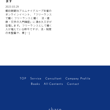
ます
2023.03.29
朝日新聞社アルムナイグループ主催の
オンラインイベント、「フリーランス
で働く フリーランスと働く 法・健
康・交渉の入門講座」に清水久三子が
登壇します。 フリーランスとして働く
人が増えている昨今ですが、法・制度
の未整備や、業 […]