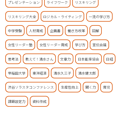
プレゼンテーション
ライフワーク
リスキリング
リスキリング大全
ロジカル・ライティング
一流の学び方
中学受験
人材育成
企画書
働き方改革
図解
女性リーダー塾
女性リーダー育成
学び方
宣伝会議
思考法
教えて！清水さん
文章力
日本能率協会
日経
早稲田大学
東洋経済
清水久三子
清水健太郎
渋谷ソラスタコンファレンス
生産性向上
聞く力
育児
課題設定力
資料作成