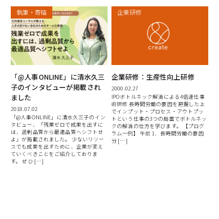
執筆・寄稿
企業研修
「@人事ONLINE」に清水久三
企業研修：生産性向上研修
子のインタビューが掲載され
2000.02.27
ました
IPOボトルネック解消による4倍速仕事
術研修 長時間労働の要因を把握した上
2018.07.02
でインプット・プロセス・アウトプッ
「@人事ONLINE」に清水久三子のイン
トという仕事の3つの局面でボトルネッ
タビュー、「残業ゼロで成果を出すに
クの解消の仕方を学びます。 【プログ
は、過剰品質から最適品質へシフトせ
ラム一例】 午前 1．長時間労働の要因
よ」が掲載されました。 少ないリソー
分 […]
スでも成果を出すために、企業が変え
ていくべきことをご紹介しておりま
す。 ぜひ […]