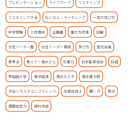
プレゼンテーション
ライフワーク
リスキリング
リスキリング大全
ロジカル・ライティング
一流の学び方
中学受験
人材育成
企画書
働き方改革
図解
女性リーダー塾
女性リーダー育成
学び方
宣伝会議
思考法
教えて！清水さん
文章力
日本能率協会
日経
早稲田大学
東洋経済
清水久三子
清水健太郎
渋谷ソラスタコンファレンス
生産性向上
聞く力
育児
課題設定力
資料作成